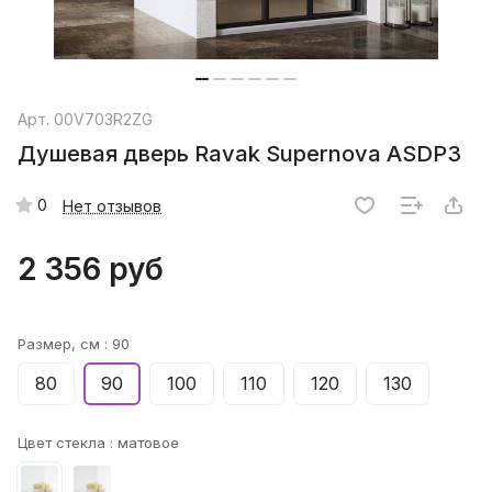
Арт.
00V703R2ZG
Душевая дверь Ravak Supernova ASDP3
0
Нет отзывов
2 356 руб
Размер, см :
90
80
90
100
110
120
130
Цвет стекла :
матовое