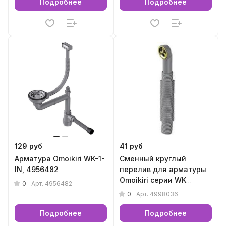
Подробнее
Подробнее
129 руб
41 руб
Арматура Omoikiri WK-1-
Сменный круглый
IN, 4956482
перелив для арматуры
Omoikiri серии WK
0
Арт.
4956482
(светлое золото),
0
Арт.
4998036
4998036
Подробнее
Подробнее