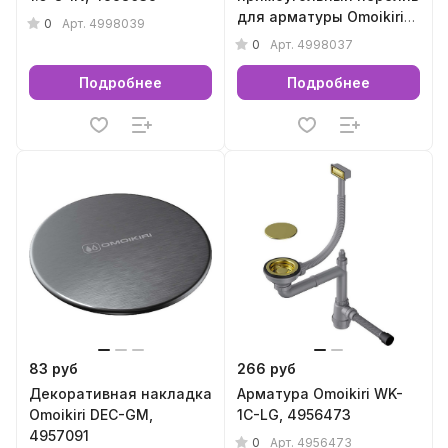
для арматуры Omoikiri
0
Арт.
4998039
серии WK (античная
0
Арт.
4998037
латунь), 4998037
Подробнее
Подробнее
83 руб
266 руб
Декоративная накладка
Арматура Omoikiri WK-
Omoikiri DEC-GM,
1C-LG, 4956473
4957091
0
Арт.
4956473