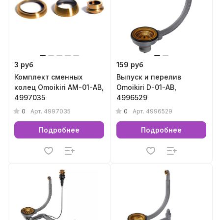
3 руб
159 руб
Комплект сменных
Выпуск и перелив
колец Omoikiri AM-01-AB,
Omoikiri D-01-AB,
4997035
4996529
0
0
Арт.
4997035
Арт.
4996529
Подробнее
Подробнее