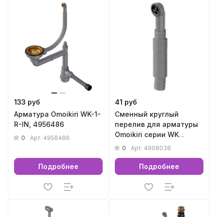
133 руб
41 руб
Арматура Omoikiri WK-1-
Сменный круглый
R-IN, 4956486
перелив для арматуры
Omoikiri серии WK
0
Арт.
4956486
(вороненая сталь),
0
Арт.
4998038
4998038
Подробнее
Подробнее