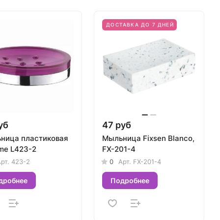
ДОСТАВКА ДО 7 ДНЕЙ
уб
47 руб
ница пластиковая
Мыльница Fixsen Blanco,
me L423-2
FX-201-4
рт.
423-2
0
Арт.
FX-201-4
дробнее
Подробнее