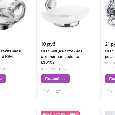
10 руб
21 р
теклянная
Мыльница настенная
Мыль
ard IOM,
стеклянная Ledeme
реше
L30102
0
А
23AA
0
Арт.
30102
е
Подробнее
По
ДОСТАВКА ДО 7 ДНЕЙ