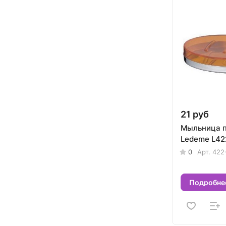
21 руб
Мыльница п
Ledeme L42
0
Арт.
422
Подробне