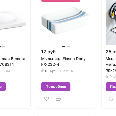
17 руб
25 р
елая Bemeta
Мыльница Fixsen Dony,
Мыль
708314
FX-232-4
мета
прис
708314
0
Арт.
FX-232-4
L370
0
А
е
Подробнее
По