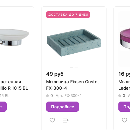
ДОСТАВКА ДО 7 ДНЕЙ
49 руб
16 р
настенная
Мыльница Fixsen Gusto,
Мыль
dilio R 1015 BL
FX-300-4
Lede
15 BL
0
Арт.
FX-300-4
0
А
е
Подробнее
По