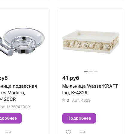
руб
41 руб
ница подвесная
Мыльница WasserKRAFT
res Modern,
Inn, K-4329
0420CR
0
Арт.
4329
рт.
MP60420CR
дробнее
Подробнее