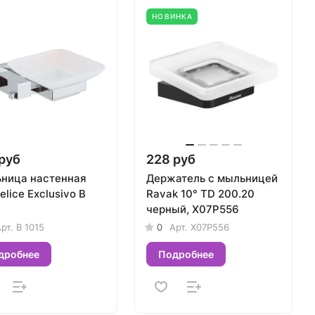
НОВИНКА
руб
228 руб
ница настенная
Держатель с мыльницей
Felice Exclusivo B
Ravak 10° TD 200.20
черный, X07P556
рт.
B 1015
0
Арт.
X07P556
дробнее
Подробнее