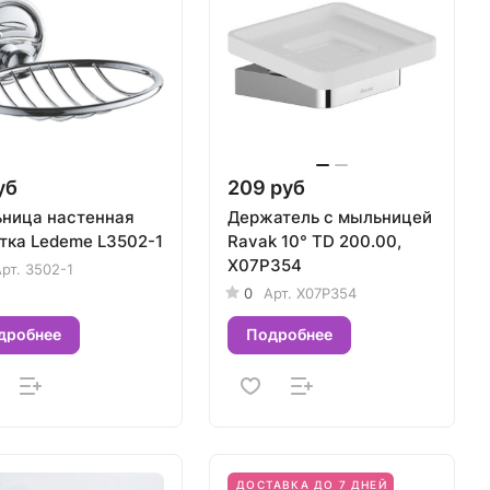
уб
209 руб
ница настенная
Держатель с мыльницей
тка Ledeme L3502-1
Ravak 10° TD 200.00,
X07P354
рт.
3502-1
0
Арт.
X07P354
дробнее
Подробнее
ДОСТАВКА ДО 7 ДНЕЙ