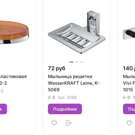
72 руб
140 
ластиковая
Мыльница решетка
Мыль
2-2
WasserKRAFT Leine, K-
Vivi 
5069
1015
-2
0
Арт.
5069
0
А
е
Подробнее
По