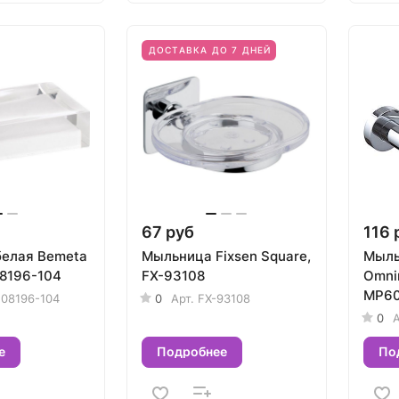
ДОСТАВКА ДО 7 ДНЕЙ
67 руб
116 
елая Bemeta
Мыльница Fixsen Square,
Мыль
08196-104
FX-93108
Omni
MP6
108196-104
0
Арт.
FX-93108
0
А
е
Подробнее
По