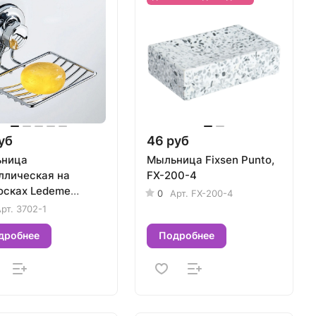
уб
46 руб
ница
Мыльница Fixsen Punto,
ллическая на
FX-200-4
осках Ledeme
0
Арт.
FX-200-4
2-1
рт.
3702-1
дробнее
Подробнее