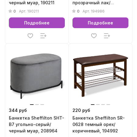
черный муар, 190211
прозрачный лак/
кедровый/алюм.метал,
0
0
Арт.
190211
Арт.
194986
194986
Подробнее
Подробнее
344 руб
220 руб
Банкетка Sheffilton SHT-
Банкетка Sheffilton SR-
B7 угольно-серый/
0628 темный орех/
черный муар, 208964
коричневый, 194992