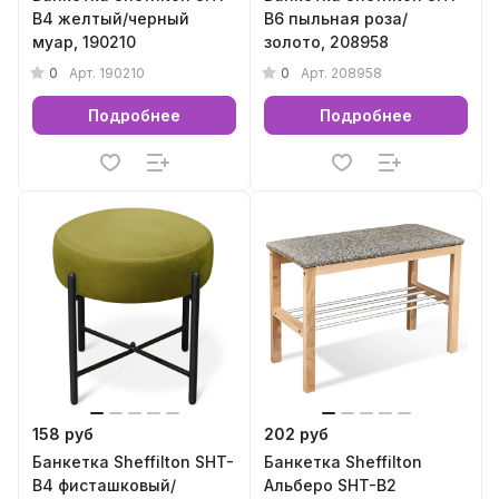
B4 желтый/черный
B6 пыльная роза/
муар, 190210
золото, 208958
0
0
Арт.
190210
Арт.
208958
Подробнее
Подробнее
158 руб
202 руб
Банкетка Sheffilton SHT-
Банкетка Sheffilton
B4 фисташковый/
Альберо SHT-B2