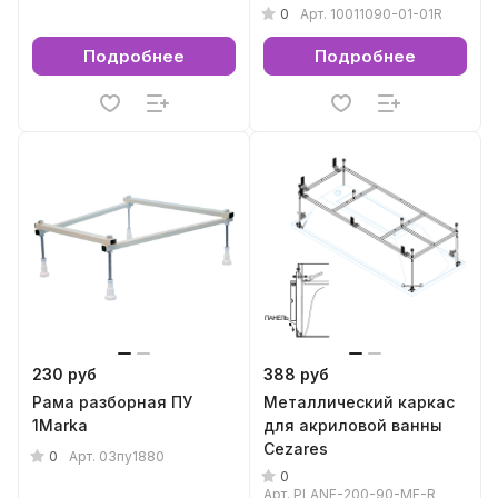
0
Арт.
10011090-01-01R
Подробнее
Подробнее
230 руб
388 руб
Рама разборная ПУ
Металлический каркас
1Marka
для акриловой ванны
Cezares
0
Арт.
03пу1880
0
Арт.
PLANE-200-90-MF-R