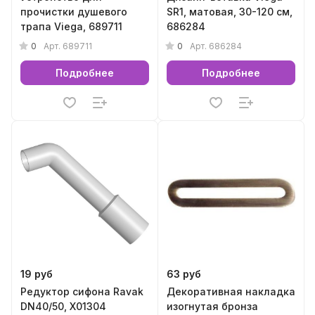
прочистки душевого
SR1, матовая, 30-120 см,
трапа Viega, 689711
686284
0
0
Арт.
689711
Арт.
686284
Подробнее
Подробнее
19 руб
63 руб
Редуктор сифона Ravak
Декоративная накладка
DN40/50, X01304
изогнутая бронза