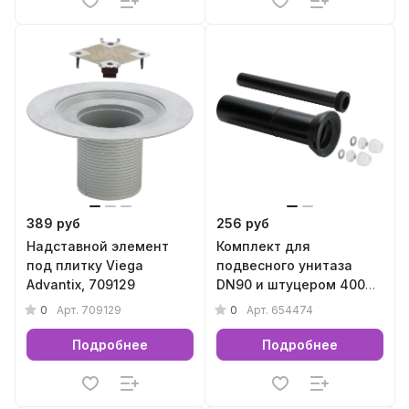
389 руб
256 руб
Надставной элемент
Комплект для
под плитку Viega
подвесного унитаза
Advantix, 709129
DN90 и штуцером 400
мм Viega, 654474
0
0
Арт.
709129
Арт.
654474
Подробнее
Подробнее