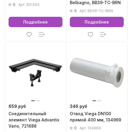
Belbagno, BB39-TC-BRN
0
Арт.
X01304
0
Арт.
BB39-TC-BRN
Подробнее
Подробнее
659 руб
346 руб
Соединительный
Отвод Viega DN100
элемент Viega Advantix
прямой 400 мм, 134969
Vario, 721688
0
Арт.
134969