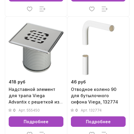
418 руб
46 руб
Надставной элемент
Отводное колено 90
для трапа Viega
для бутылочного
Advantix с решеткой из
сифона Viega, 132774
стали, 555450
0
0
Арт.
555450
Арт.
132774
Подробнее
Подробнее