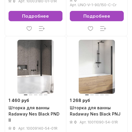
0
0
Арт.
10003180-01-01R
Арт.
UNO-V-1-90/150-C-Cr
Подробнее
Подробнее
1 460 руб
1 268 руб
Шторка для ванны
Шторка для ванны
Radaway Nes Black PND
Radaway Nes Black PNJ
II
0
Арт.
10011090-54-01R
0
Арт.
10009140-54-01R