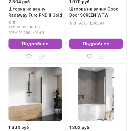
2 804 руб
1 070 руб
Шторка на ванну
Шторка на ванну Good
Radaway Furo PND II Gold
Door SCREEN WTW
0
0
Арт.
ПД00094
Арт.
10109938-09-
01R+10112894-01-01
Подробнее
Подробнее
1 604 руб
1 302 руб