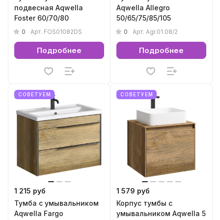
подвесная Aqwella
Aqwella Allegro
Foster 60/70/80
50/65/75/85/105
0
0
Арт.
FOS01082DS
Арт.
Agr.01.08/2
Подробнее
Подробнее
СОВЕТУЕМ
СОВЕТУЕМ
1 215 руб
1 579 руб
Тумба с умывальником
Корпус тумбы с
Aqwella Fargo
умывальником Aqwella 5