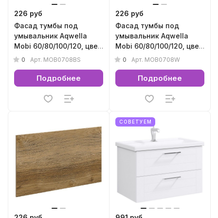
226 руб
226 руб
Фасад тумбы под
Фасад тумбы под
умывальник Aqwella
умывальник Aqwella
Mobi 60/80/100/120, цвет
Mobi 60/80/100/120, цвет
бетон светлый
белый
0
0
Арт.
MOB0708BS
Арт.
MOB0708W
Подробнее
Подробнее
СОВЕТУЕМ
226 руб
991 руб