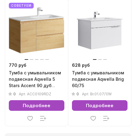
СОВЕТУЕМ
770 руб
628 руб
Тумба с умывальником
Тумба с умывальником
подвесная Aqwella 5
подвесная Aqwella Brig
Stars Accent 90 дуб
60/75
золотой
0
0
Арт.
ACC0109RDZ
Арт.
Br.01.07/1/W
Подробнее
Подробнее