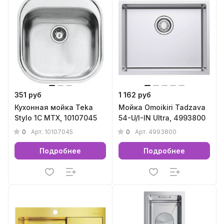
351 руб
1 162 руб
Кухонная мойка Teka
Мойка Omoikiri Tadzava
Stylo 1C MTX, 10107045
54-U/I-IN Ultra, 4993800
0
0
Арт.
10107045
Арт.
4993800
Подробнее
Подробнее