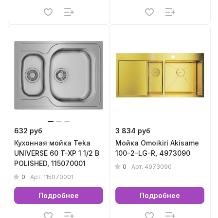
632 руб
3 834 руб
Кухонная мойка Teka
Мойка Omoikiri Akisame
UNIVERSE 60 T-XP 1 1/2 B
100-2-LG-R, 4973090
POLISHED, 115070001
0
Арт.
4973090
0
Арт.
115070001
Подробнее
Подробнее