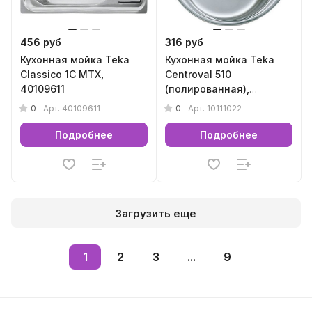
456 руб
316 руб
Кухонная мойка Teka
Кухонная мойка Teka
Classico 1C MTX,
Centroval 510
40109611
(полированная),
10111022
0
0
Арт.
40109611
Арт.
10111022
Подробнее
Подробнее
Загрузить еще
1
2
3
...
9