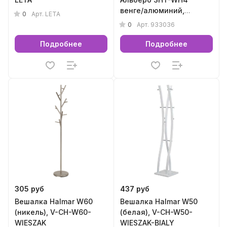
венге/алюминий,
0
Арт.
LETA
933036
0
Арт.
933036
Подробнее
Подробнее
305 руб
437 руб
Вешалка Halmar W60
Вешалка Halmar W50
(никель), V-CH-W60-
(белая), V-CH-W50-
WIESZAK
WIESZAK-BIALY