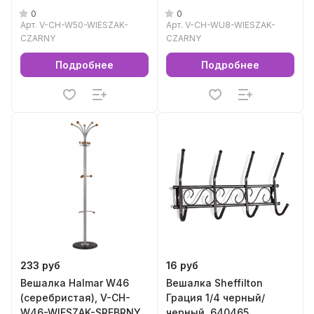
0
0
Арт.
V-CH-W50-WIESZAK-
Арт.
V-CH-WU8-WIESZAK-
CZARNY
CZARNY
Подробнее
Подробнее
233 руб
16 руб
Вешалка Halmar W46
Вешалка Sheffilton
(серебристая), V-CH-
Грация 1/4 черный/
W46-WIESZAK-SREBRNY
черный, 640465