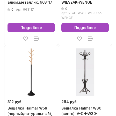
алюм.металлик, 963117
WIESZAK-WENGE
0
0
Арт.
963117
Арт.
V-CH-WU13-WIESZAK-
WENGE
Подробнее
Подробнее
312 руб
264 руб
Вешалка Halmar W58
Вешалка Halmar W30
(черный/натуральный),
(венге), V-CH-W30-