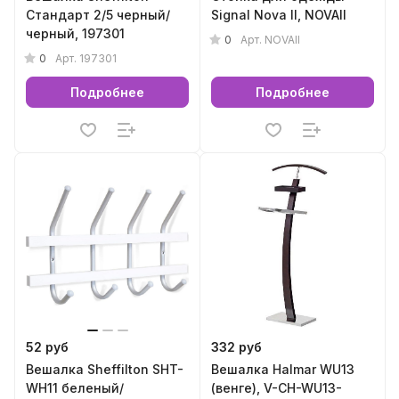
Стандарт 2/5 черный/
Signal Nova II, NOVAII
черный, 197301
0
Арт.
NOVAII
0
Арт.
197301
Подробнее
Подробнее
52 руб
332 руб
Вешалка Sheffilton SHT-
Вешалка Halmar WU13
WH11 беленый/
(венге), V-CH-WU13-