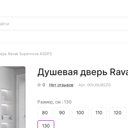
ерь Ravak Supernova ASDP3
Душевая дверь Rav
0
Нет отзывов
Арт.
00VJ0UR2ZG
Размер, см :
130
80
90
100
110
120
130