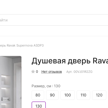
ерь Ravak Supernova ASDP3
Душевая дверь Rav
0
Нет отзывов
Арт.
00VJ01R2ZG
Размер, см :
130
80
90
100
110
120
130