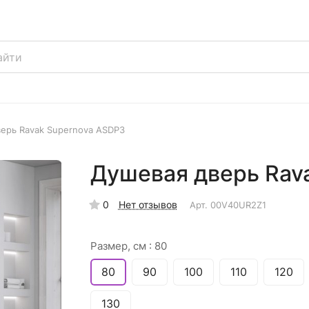
ерь Ravak Supernova ASDP3
Душевая дверь Rav
0
Нет отзывов
Арт.
00V40UR2Z1
Размер, см :
80
80
90
100
110
120
130