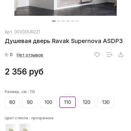
Арт.
00VD0UR2Z1
Душевая дверь Ravak Supernova ASDP3
0
Нет отзывов
2 356 руб
Размер, см :
110
80
90
100
110
120
130
Цвет стекла :
прозрачное