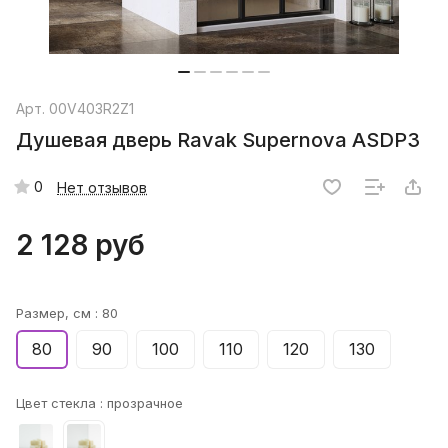
Арт.
00V403R2Z1
Душевая дверь Ravak Supernova ASDP3
0
Нет отзывов
2 128 руб
Размер, см :
80
80
90
100
110
120
130
Цвет стекла :
прозрачное