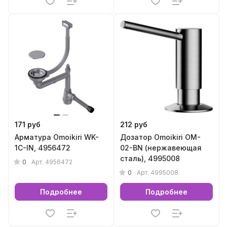
171 руб
212 руб
Арматура Omoikiri WK-
Дозатор Omoikiri OM-
1C-IN, 4956472
02-BN (нержавеющая
сталь), 4995008
0
Арт.
4956472
0
Арт.
4995008
Подробнее
Подробнее