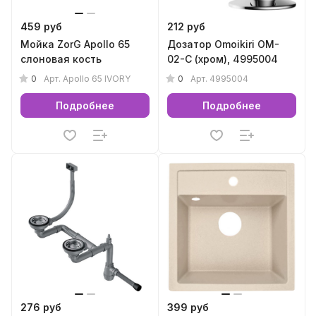
459 руб
212 руб
Мойка ZorG Apollo 65
Дозатор Omoikiri OM-
слоновая кость
02-C (хром), 4995004
0
0
Арт.
Apollo 65 IVORY
Арт.
4995004
Подробнее
Подробнее
276 руб
399 руб