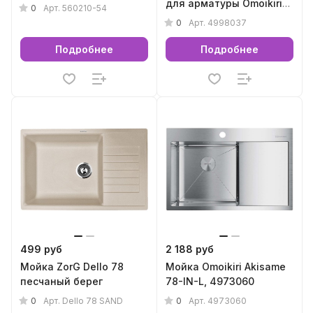
для арматуры Omoikiri
0
Арт.
560210-54
серии WK (античная
0
Арт.
4998037
латунь), 4998037
Подробнее
Подробнее
499 руб
2 188 руб
Мойка ZorG Dello 78
Мойка Omoikiri Akisame
песчаный берег
78-IN-L, 4973060
0
0
Арт.
Dello 78 SAND
Арт.
4973060