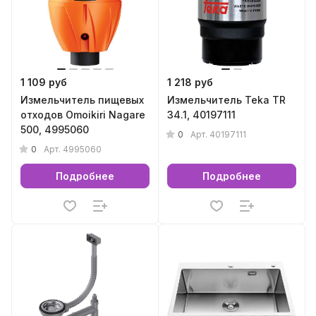
1 109 руб
1 218 руб
Измельчитель пищевых
Измельчитель Teka TR
отходов Omoikiri Nagare
34.1, 40197111
500, 4995060
0
Арт.
40197111
0
Арт.
4995060
Подробнее
Подробнее