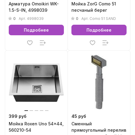
Арматура Omoikiri WK-
Мойка ZorG Como 51
1.5-S-IN, 4998039
песчаный берег
0
0
Арт.
4998039
Арт.
Como 51 SAND
Подробнее
Подробнее
399 руб
45 руб
Мойка Roxen Uno 54x44,
Сменный
560210-54
прямоугольный перелив