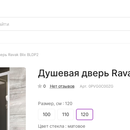
ерь Ravak Blix BLDP2
Душевая дверь Rava
0
Нет отзывов
Арт.
0PVG0C00ZG
Размер, см :
120
100
110
120
Цвет стекла :
матовое