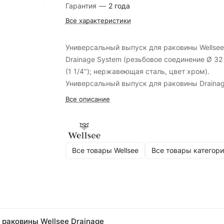
Гарантия
—
2 года
Все характеристики
Универсальный выпуск для раковины Wellsee
Drainage System (резьбовое соединение Ø 32
(1 1/4"); нержавеющая сталь, цвет хром).
Универсальный выпуск для раковины Draina
System станет легким завершающим штрихо
Все описание
преображения умывального пространства.
Приятный хромовый цвет дополнит дизайнер
этюд нотками чистоты и свежести.
Все товары Wellsee
Все товары категори
 раковины Wellsee Drainage