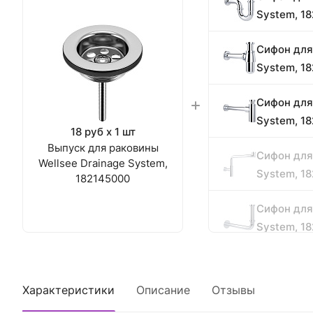
System, 1
Сифон для
System, 1
Сифон для
System, 1
18 руб x 1 шт
Выпуск для раковины
Сифон для
Wellsee Drainage System,
System, 1
182145000
Сифон для
System, 1
Сифон для
System, 1
Характеристики
Описание
Отзывы