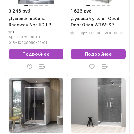
3 246 руб
1 626 руб
Душевая кабина
Душевой уголок Good
Radaway Nes KDJ B
Door Orion WTW+SP
0
0
Арт.
ОР00005/ОР00013
Арт.
10025090-01-
01R+10039090-01-01
Подробнее
Подробнее