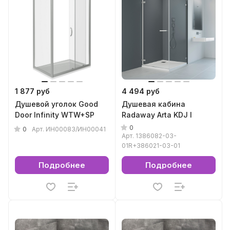
1 877 руб
4 494 руб
Душевой уголок Good
Душевая кабина
Door Infinity WTW+SP
Radaway Arta KDJ I
0
0
Арт.
ИН00083/ИН00041
Арт.
1386082-03-
01R+386021-03-01
Подробнее
Подробнее