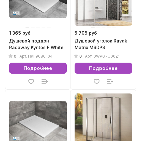
1 365 руб
5 705 руб
Душевой поддон
Душевой уголок Ravak
Radaway Kyntos F White
Matrix MSDPS
0
0
Арт.
HKF9080-04
Арт.
0WPG7U00Z1
Подробнее
Подробнее