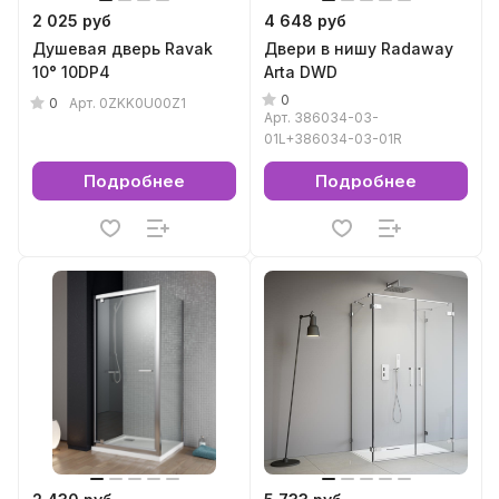
2 025 руб
4 648 руб
Душевая дверь Ravak
Двери в нишу Radaway
10° 10DP4
Arta DWD
0
0
Арт.
0ZKK0U00Z1
Арт.
386034-03-
01L+386034-03-01R
Подробнее
Подробнее