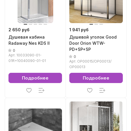
2 650 руб
1 941 руб
Душевая кабина
Душевой уголок Good
Radaway Nes KDS II
Door Orion WTW-
PD+SP+SP
0
Арт.
10033090-01-
0
01R+10040090-01-01
Арт.
ОР00015/ОР00013/
ОР00013
Подробнее
Подробнее