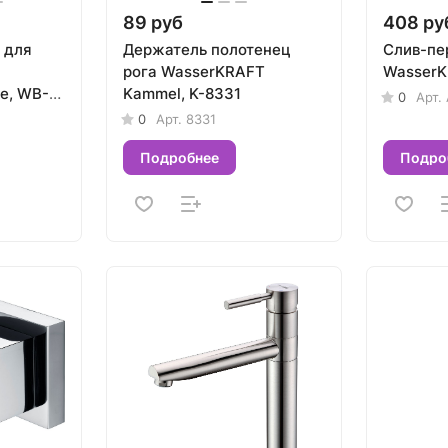
89 руб
408 ру
 для
Держатель полотенец
Слив-пе
рога WasserKRAFT
WasserK
e, WB-
Kammel, K-8331
0
Арт.
0
Арт.
8331
Подробнее
Подро