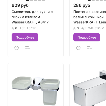
609 руб
286 руб
Смеситель для кухни с
Плетеная корзина
гибким изливом
белья с крышкой
WasserKRAFT, A8417
WasserKRAFT Lein
350-M
0
Арт.
A8417
0
Арт.
WB-350-M
Подробнее
Подробнее