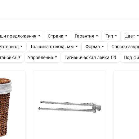
одстве смесителей WasserKRAFT является высококачест
 5 лет. Аксессуары для ванной комнаты производятся 
ши предложения
Страна
Гарантия
Тип
Цвет
Материал
Толщина стекла, мм
Форма
Способ закр
тановка
Управление
Гигиеническая лейка (
2
)
Под фи