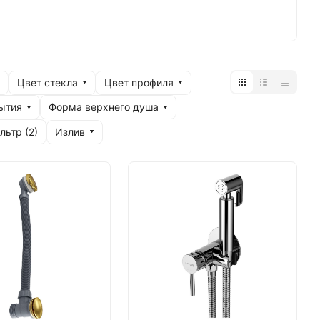
венная латунь. Гарантия на смесители
из латуни и нержавеющей стали.
Цвет стекла
Цвет профиля
ытия
Форма верхнего душа
Излив
льтр (
2
)