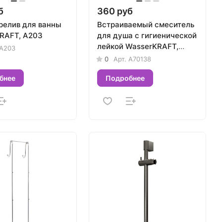
б
360 руб
релив для ванны
Встраиваемый смеситель
RAFT, A203
для душа с гигиенической
лейкой WasserKRAFT,
A203
A70138
0
Арт.
A70138
бнее
Подробнее