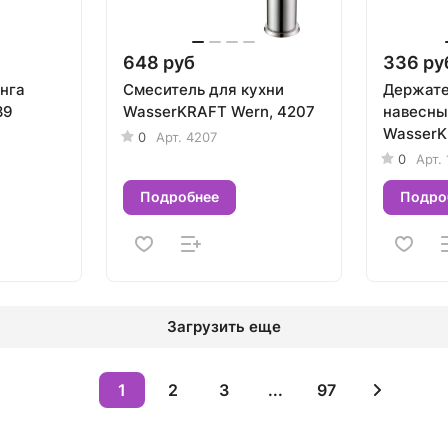
648 руб
336 ру
нга
Смеситель для кухни
Держате
89
WasserKRAFT Wern, 4207
навесны
WasserK
0
Арт.
4207
0
Арт.
Подробнее
Подро
Загрузить еще
1
2
3
...
97