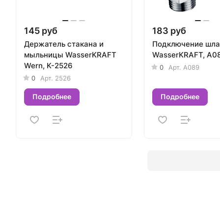
145 руб
183 руб
Держатель стакана и
Подключение шла
мыльницы WasserKRAFT
WasserKRAFT, A0
Wern, K-2526
0
Арт.
A089
0
Арт.
2526
Подробнее
Подробнее