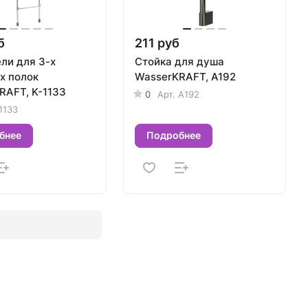
б
211 руб
ли для 3-х
Стойка для душа
х полок
WasserKRAFT, A192
RAFT, K-1133
0
Арт.
A192
1133
бнее
Подробнее