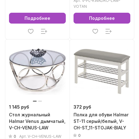
Арт.
V-PL-KWADRO-LAW-
VOTAN
Подробнее
Подробнее
1 145 руб
372 руб
Стол журнальный
Полка для обуви Halmar
Halmar Venus дымчатый,
ST-11 серый/белый, V-
V-CH-VENUS-LAW
CH-ST_11-STOJAK-BIALY
0
0
Арт.
V-CH-VENUS-LAW