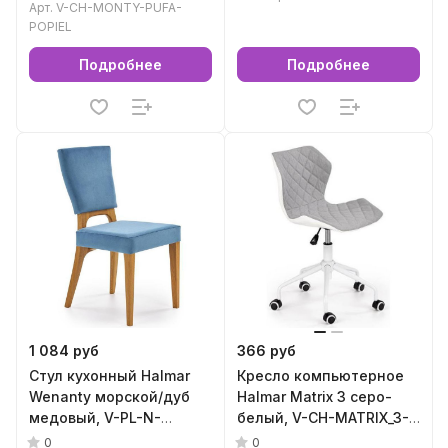
Арт.
V-CH-MONTY-PUFA-
POPIEL
Подробнее
Подробнее
1 084 руб
366 руб
Стул кухонный Halmar
Кресло компьютерное
Wenanty морской/дуб
Halmar Matrix 3 серо-
медовый, V-PL-N-
белый, V-CH-MATRIX_3-
WENANTY-KR-
FOT-J.POPIEL
0
0