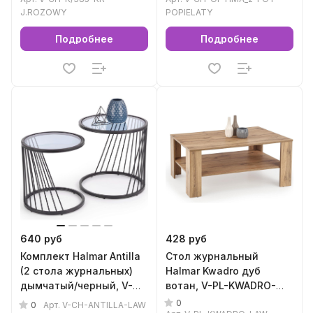
J.ROZOWY
POPIELATY
Подробнее
Подробнее
640 руб
428 руб
Комплект Halmar Antilla
Стол журнальный
(2 стола журнальных)
Halmar Kwadro дуб
дымчатый/черный, V-
вотан, V-PL-KWADRO-
CH-ANTILLA-LAW
LAW-VOTAN
0
0
Арт.
V-CH-ANTILLA-LAW