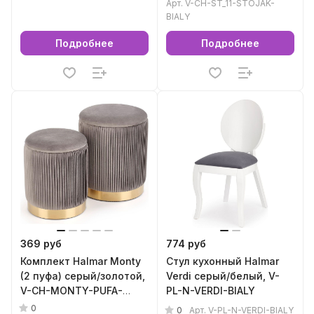
Арт.
V-CH-ST_11-STOJAK-
BIALY
Подробнее
Подробнее
369 руб
774 руб
Комплект Halmar Monty
Стул кухонный Halmar
(2 пуфа) серый/золотой,
Verdi серый/белый, V-
V-CH-MONTY-PUFA-
PL-N-VERDI-BIALY
POPIEL
0
0
Арт.
V-PL-N-VERDI-BIALY