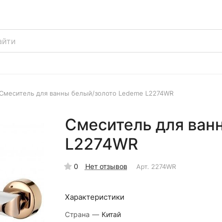
Смеситель для ванны белый/золото Ledeme L2274WR
Смеситель для ван
L2274WR
0
Нет отзывов
Арт.
2274WR
Характеристики
Страна
—
Китай