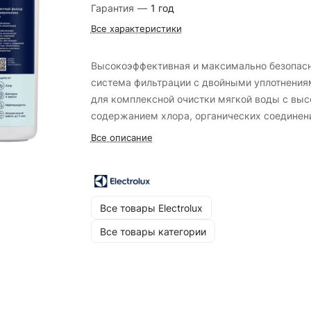
Гарантия
—
1 год
Все характеристики
Высокоэффективная и максимально безопас
система фильтрации с двойными уплотнения
для комплексной очистки мягкой воды с вы
содержанием хлора, органических соединен
механических примесей. Классическая сист
Все описание
фильтрации воды в комплекте с краном.
Устанавливаются под раковину на кухне.
Предназначен для очистки воды от механиче
примесей, тяжелых металлов, пестицидов, с
Все товары Electrolux
жесткости, бактерий, вирусов неприятных
Все товары категории
запахов и вкусов, выравнивают pH баланс.
Испытан на максимальном давлении до 10 б