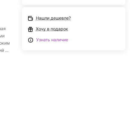
Нашли дешевле?
ная
Хочу в подарок
ми
Узнать наличие
соким
ий и
ема
ских
олей
ар.