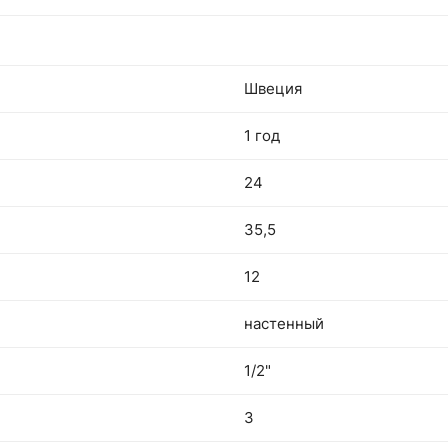
Швеция
1 год
24
35,5
12
настенный
1/2"
3