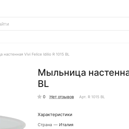
настенная Vivi Felice Idilio R 1015 BL
Мыльница настенная V
BL
0
Нет отзывов
Арт.
R 1015 BL
Характеристики
Страна
—
Италия